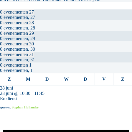
0 evenementen
27
0 evenementen,
27
0 evenementen
28
0 evenementen,
28
0 evenementen
29
0 evenementen,
29
0 evenementen
30
0 evenementen,
30
0 evenementen
31
0 evenementen,
31
0 evenementen
1
0 evenementen,
1
zondag
maandag
dinsdag
woensdag
donderdag
vrijdag
zat
Z
M
D
W
D
V
Z
28 juni
28 juni @ 10:30
-
11:45
Eredienst
spreker:
Stephan Hollander