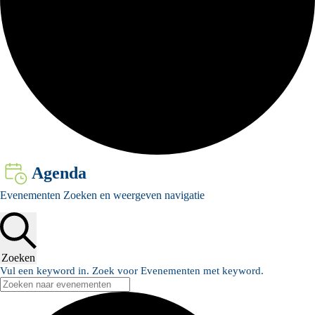
Agenda
Evenementen
Evenementen Zoeken en weergeven navigatie
Zoeken
Vul een keyword in. Zoek voor Evenementen met keyword.