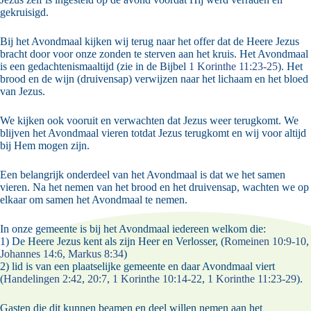
gekruisigd.
Bij het Avondmaal kijken wij terug naar het offer dat de Heere Jezus
bracht door voor onze zonden te sterven aan het kruis. Het Avondmaal
is een gedachtenismaaltijd (zie in de Bijbel
1 Korinthe 11:23-25
). Het
brood en de wijn (druivensap) verwijzen naar het lichaam en het bloed
van Jezus.
We kijken ook vooruit en verwachten dat Jezus weer terugkomt. We
blijven het Avondmaal vieren totdat Jezus terugkomt en wij voor altijd
bij Hem mogen zijn.
Een belangrijk onderdeel van het Avondmaal is dat we het samen
vieren. Na het nemen van het brood en het druivensap, wachten we op
elkaar om samen het Avondmaal te nemen.
In onze gemeente is bij het Avondmaal iedereen welkom die:
1) De Heere Jezus kent als zijn Heer en Verlosser, (
Romeinen 10:9-10
,
Johannes 14:6
,
Markus 8:34
)
2) lid is van een plaatselijke gemeente en daar Avondmaal viert
(
Handelingen 2:42
,
20:7
,
1 Korinthe 10:14-22
,
1 Korinthe 11:23-29
).
Gasten die dit kunnen beamen en deel willen nemen aan het