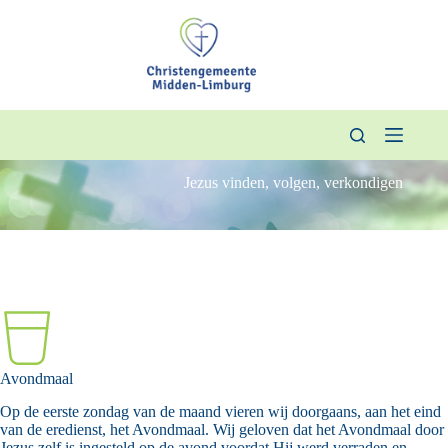
Ga
naar
de
inhoud
Jezus vinden, volgen, verkondigen
Avondmaal
Op de eerste zondag van de maand vieren wij doorgaans, aan het eind
van de eredienst, het Avondmaal. Wij geloven dat het Avondmaal door
Jezus zelf is ingesteld op de avond voordat Hij werd verraden en