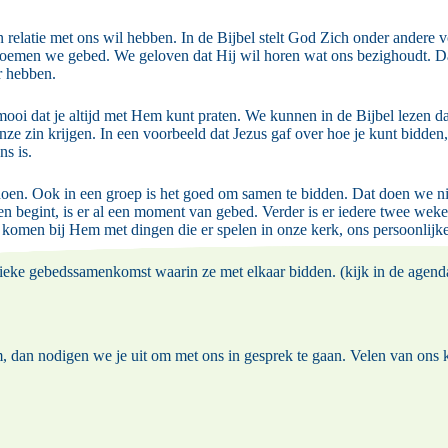
 relatie met ons wil hebben. In de Bijbel stelt God Zich onder andere v
noemen we gebed. We geloven dat Hij wil horen wat ons bezighoudt. 
r hebben.
ooi dat je altijd met Hem kunt praten. We kunnen in de Bijbel lezen da
nze zin krijgen. In een voorbeeld dat Jezus gaf over hoe je kunt bidde
ns is.
unt doen. Ook in een groep is het goed om samen te bidden. Dat doen w
begint, is er al een moment van gebed. Verder is er iedere twee wek
omen bij Hem met dingen die er spelen in onze kerk, ons persoonlijke
ieke gebedssamenkomst waarin ze met elkaar bidden. (kijk in de
agen
m, dan nodigen we je uit om met ons in gesprek te gaan. Velen van ons 