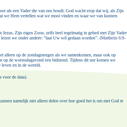
oor als een Vader die van ons houdt. God wacht erop dat wij, als Zijn
Dat we Hem vertellen wat we mooi vinden en waar we van kunnen
t Jezus, Zijn eigen Zoon, zelfs heel regelmatig in gebed met Zijn Vader
n, lezen we onder andere: “laat Uw wil gedaan worden”. (
Mattheüs 6:9-
e niet alleen op de zondagmorgen als we samenkomen, maar ook op
en op de woensdagavond een bidstond. Tijdens dit uur komen we
 leven en in de wereld.
da
voor de data).
kunnen namelijk niet alleen delen over hoe goed het is om met God te