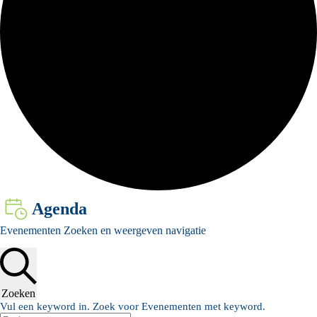
Agenda
Evenementen
Evenementen Zoeken en weergeven navigatie
in
21
juni,
2026
Zoeken
Vul een keyword in. Zoek voor Evenementen met keyword.