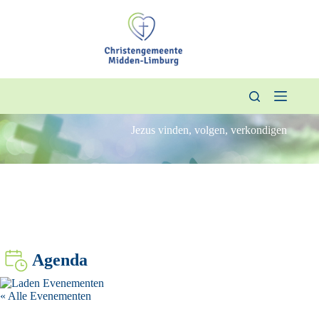
Ga
naar
de
inhoud
Jezus vinden, volgen, verkondigen
Agenda
« Alle Evenementen