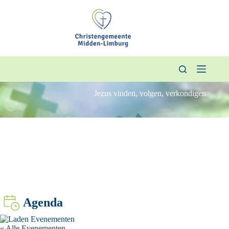
Ga
naar
de
inhoud
Jezus vinden, volgen, verkondigen
Agenda
« Alle Evenementen