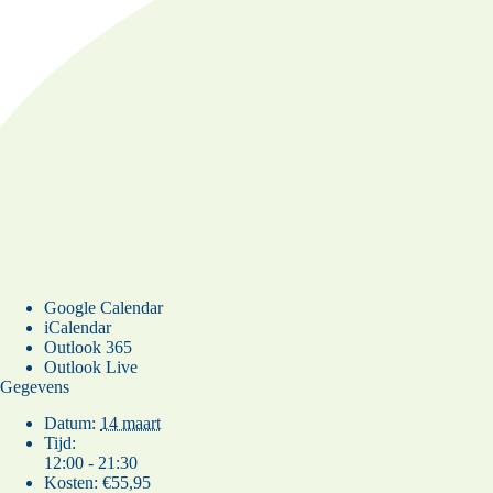
Google Calendar
iCalendar
Outlook 365
Outlook Live
Gegevens
Datum:
14 maart
Tijd:
12:00 - 21:30
Kosten:
€55,95