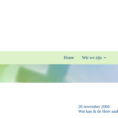
Ga
naar
de
inhoud
Home
Wie we zijn
26 november 2006
Wat kan ik de Here aan