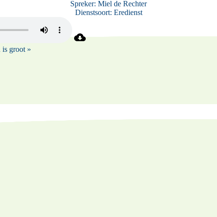
Spreker:
Miel de Rechter
Dienstsoort:
Eredienst
 is groot »