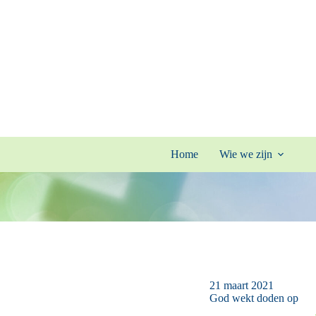
Ga
naar
de
inhoud
Home
Wie we zijn
21 maart 2021
God wekt doden op