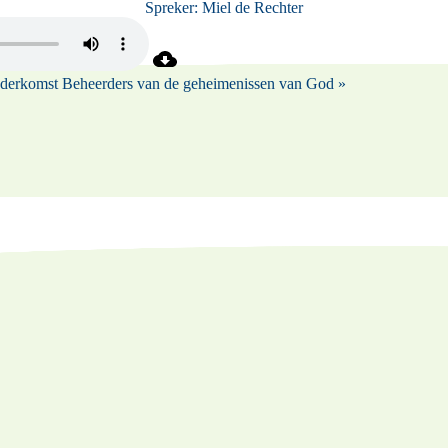
Spreker:
Miel de Rechter
ederkomst
Beheerders van de geheimenissen van God »