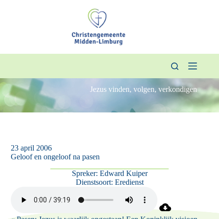
Ga
naar
de
inhoud
Jezus vinden, volgen, verkondigen
23 april 2006
Geloof en ongeloof na pasen
Spreker:
Edward Kuiper
Dienstsoort:
Eredienst