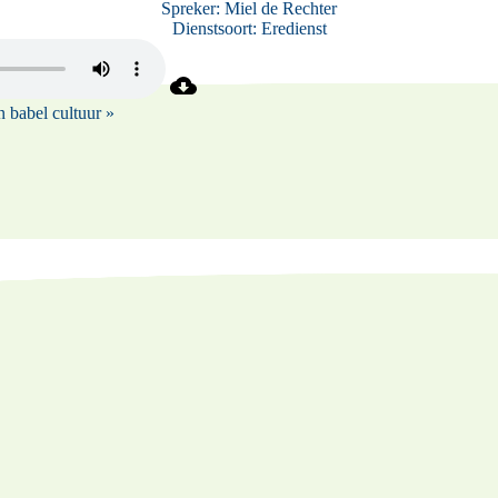
Spreker:
Miel de Rechter
Dienstsoort:
Eredienst
n babel cultuur »