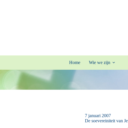
Ga
naar
de
inhoud
Home
Wie we zijn
7 januari 2007
De soevereiniteit van Je