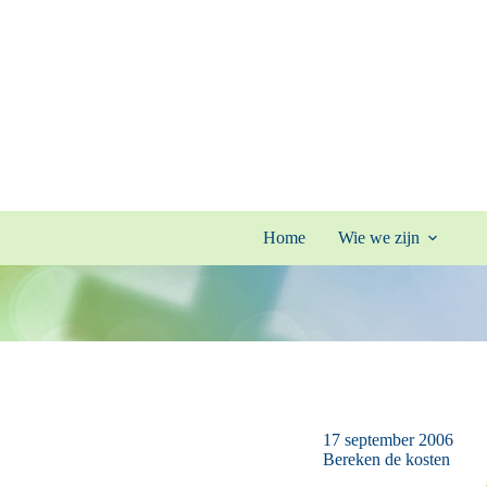
Ga
naar
de
inhoud
Home
Wie we zijn
17 september 2006
Bereken de kosten