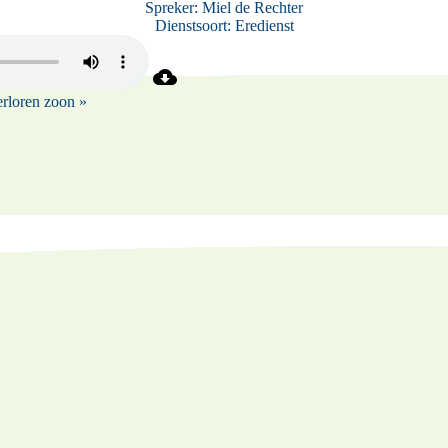
Spreker:
Miel de Rechter
Dienstsoort:
Eredienst
rloren zoon »