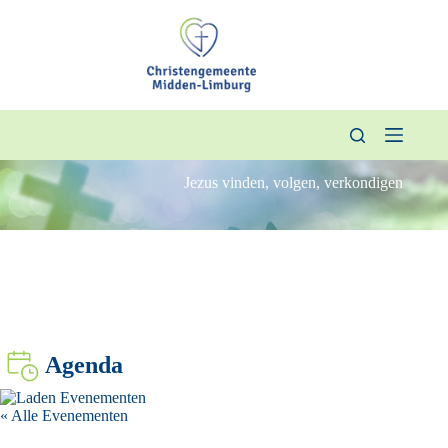
Ga
naar
de
inhoud
Jezus vinden, volgen, verkondigen
Agenda
« Alle Evenementen