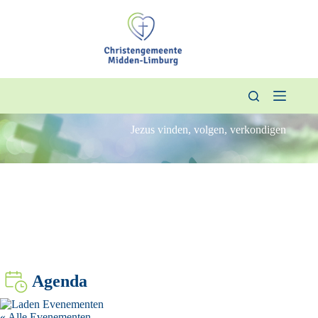
Ga
naar
de
inhoud
Jezus vinden, volgen, verkondigen
Agenda
« Alle Evenementen